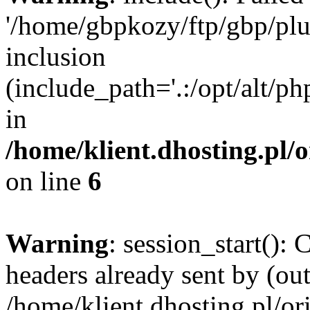
'/home/gbpkozy/ftp/gbp/plug
inclusion
(include_path='.:/opt/alt/ph
in
/home/klient.dhosting.pl/
on line
6
Warning
: session_start():
headers already sent by (out
/home/klient.dhosting.pl/or