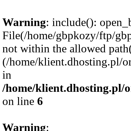
Warning
: include(): open_b
File(/home/gbpkozy/ftp/gbp
not within the allowed path(
(/home/klient.dhosting.pl/o
in
/home/klient.dhosting.pl/
on line
6
Warning
: