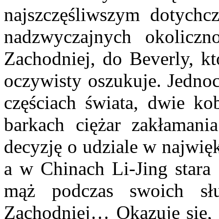
najszczęśliwszym dotychc
nadzwyczajnych okoliczn
Zachodniej, do Beverly, k
oczywisty oszukuje. Jedno
częściach świata, dwie ko
barkach ciężar zakłamani
decyzję o udziale w najwię
a w Chinach Li-Jing stara 
mąż podczas swoich sł
Zachodniej… Okazuje się, ż