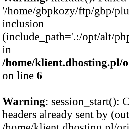
'/home/gbpkozy/ftp/gbp/plug
inclusion
(include_path='.:/opt/alt/ph
in
/home/klient.dhosting.pl/
on line
6
Warning
: session_start():
headers already sent by (out
/home/klient.dhosting.pl/or