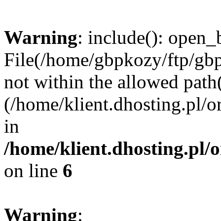
Warning
: include(): open_b
File(/home/gbpkozy/ftp/gbp
not within the allowed path(
(/home/klient.dhosting.pl/o
in
/home/klient.dhosting.pl/
on line
6
Warning
: