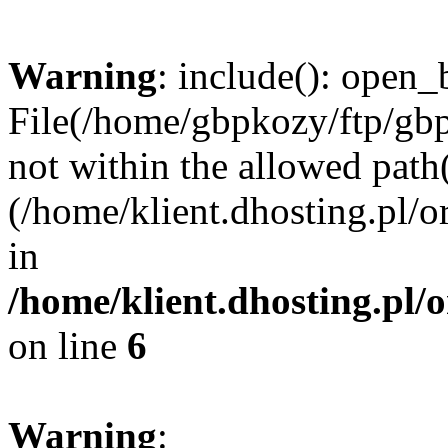
Warning
: include(): open_b
File(/home/gbpkozy/ftp/gbp
not within the allowed path(
(/home/klient.dhosting.pl/o
in
/home/klient.dhosting.pl/
on line
6
Warning
: