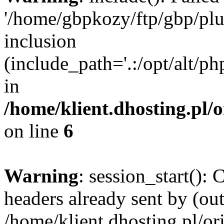
'/home/gbpkozy/ftp/gbp/plug
inclusion
(include_path='.:/opt/alt/ph
in
/home/klient.dhosting.pl/
on line
6
Warning
: session_start():
headers already sent by (out
/home/klient.dhosting.pl/or