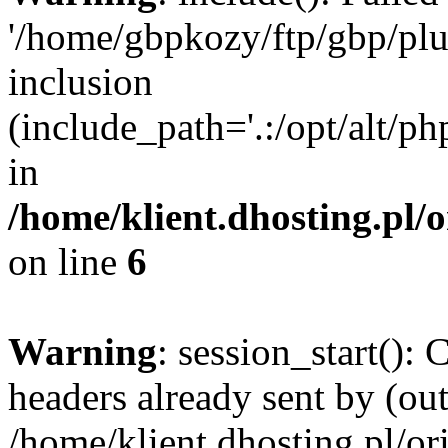
'/home/gbpkozy/ftp/gbp/plug
inclusion
(include_path='.:/opt/alt/ph
in
/home/klient.dhosting.pl/
on line
6
Warning
: session_start():
headers already sent by (out
/home/klient.dhosting.pl/or