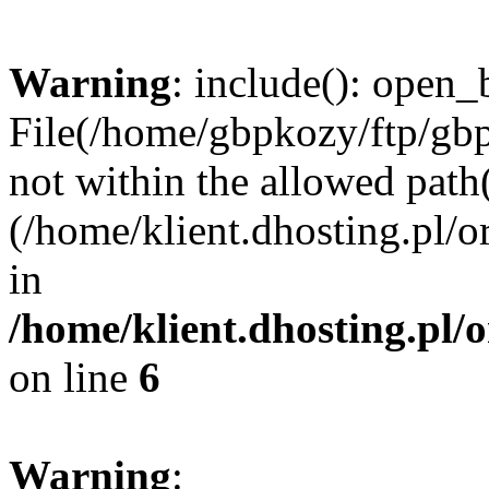
Warning
: include(): open_b
File(/home/gbpkozy/ftp/gbp
not within the allowed path(
(/home/klient.dhosting.pl/o
in
/home/klient.dhosting.pl/
on line
6
Warning
: